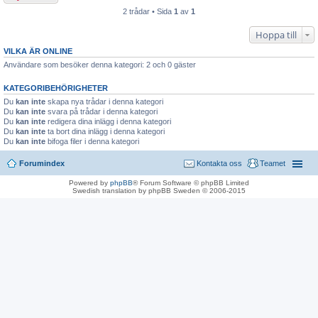
2 trådar • Sida
1
av
1
Hoppa till
VILKA ÄR ONLINE
Användare som besöker denna kategori: 2 och 0 gäster
KATEGORIBEHÖRIGHETER
Du
kan inte
skapa nya trådar i denna kategori
Du
kan inte
svara på trådar i denna kategori
Du
kan inte
redigera dina inlägg i denna kategori
Du
kan inte
ta bort dina inlägg i denna kategori
Du
kan inte
bifoga filer i denna kategori
Forumindex
Kontakta oss
Teamet
Powered by
phpBB
® Forum Software © phpBB Limited
Swedish translation by phpBB Sweden © 2006-2015