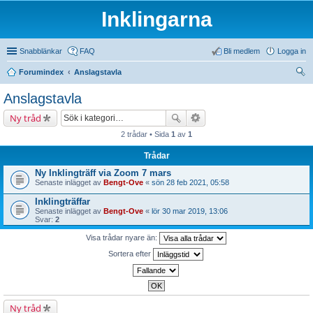
Inklingarna
Snabblänkar
FAQ
Bli medlem
Logga in
Forumindex
Anslagstavla
ök
Anslagstavla
Ny tråd
2 trådar • Sida
1
av
1
Trådar
Ny Inklingträff via Zoom 7 mars
Senaste inlägget av
Bengt-Ove
«
sön 28 feb 2021, 05:58
Inklingträffar
Senaste inlägget av
Bengt-Ove
«
lör 30 mar 2019, 13:06
Svar:
2
Visa trådar nyare än:
Sortera efter
Ny tråd