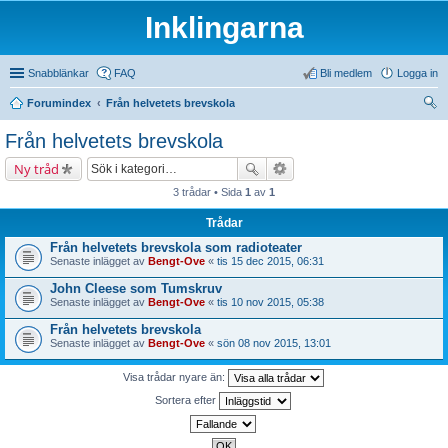
Inklingarna
Snabblänkar
FAQ
Bli medlem
Logga in
Forumindex
Från helvetets brevskola
ök
Från helvetets brevskola
Ny tråd
3 trådar • Sida
1
av
1
Trådar
Från helvetets brevskola som radioteater
Senaste inlägget av
Bengt-Ove
«
tis 15 dec 2015, 06:31
John Cleese som Tumskruv
Senaste inlägget av
Bengt-Ove
«
tis 10 nov 2015, 05:38
Från helvetets brevskola
Senaste inlägget av
Bengt-Ove
«
sön 08 nov 2015, 13:01
Visa trådar nyare än:
Sortera efter