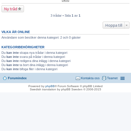
Ny tråd
3 trådar • Sida
1
av
1
Hoppa till
VILKA ÄR ONLINE
Användare som besöker denna kategori: 2 och 0 gäster
KATEGORIBEHÖRIGHETER
Du
kan inte
skapa nya trådar i denna kategori
Du
kan inte
svara på trådar i denna kategori
Du
kan inte
redigera dina inlägg i denna kategori
Du
kan inte
ta bort dina inlägg i denna kategori
Du
kan inte
bifoga filer i denna kategori
Forumindex
Kontakta oss
Teamet
Powered by
phpBB
® Forum Software © phpBB Limited
Swedish translation by phpBB Sweden © 2006-2015